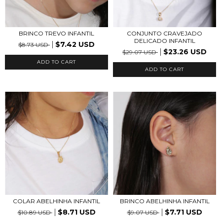
BRINCO TREVO INFANTIL
CONJUNTO CRAVEJADO
DELICADO INFANTIL
$7.42 USD
$8.73 USD
$23.26 USD
$29.07 USD
ADD TO CART
ADD TO CART
COLAR ABELHINHA INFANTIL
BRINCO ABELHINHA INFANTIL
$8.71 USD
$7.71 USD
$10.89 USD
$9.07 USD