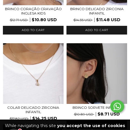
BRINCO CORAÇÃO CRAVAÇÃO
BRINCO DELICADO ZIRCONIA
INGLESA KIDS
INFANTIL
$10.80 USD
$11.48 USD
$12.71 USD
$14.35 USD
ADD TO CART
COLAR DELICADO ZIRCONIA
BRINCO SORVETE INFANTIL
INFANTIL
$8.71 USD
$10.89 USD
$14.25 USD
$17.82 USD
ADD TO CART
While navigating this site
you accept the use of cookies
ADD TO CART