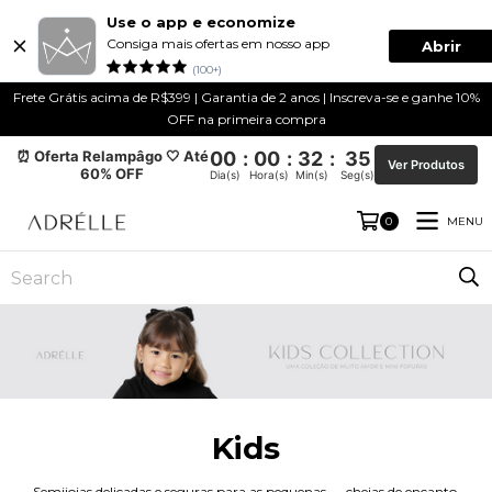
Use o app e economize
Consiga mais ofertas em nosso app
Abrir
(100+)
Frete Grátis acima de R$399 | Garantia de 2 anos | Inscreva-se e ganhe 10%
OFF na primeira compra
⏰ Oferta Relampâgo 🤍 Até
00
:
00
:
32
:
34
Ver Produtos
60% OFF
Dia(s)
Hora(s)
Min(s)
Seg(s)
MENU
0
Kids
Semijoias delicadas e seguras para as pequenas — cheias de encanto,