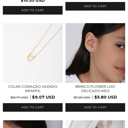
$10.55 USD
ADD TO CART
COLAR CORAÇÃO VAZADO
BRINCO FLOWER LISO
INFANTIL
DELICADO KIDS
$9.07 USD
$5.80 USD
$12.71 USD
$7.25 USD