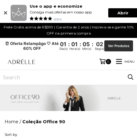
Use o app e economize
Consiga mais ofertas em nosso app
Abrir
(100+)
Frete Grátis acima de R$399 | Garantia de 2 anos | Inscreva-se e ganhe 10%
OFF na primeira compra
⏰ Oferta Relampâgo 🤍 Até
01
:
01
:
05
:
01
Ver Produtos
60% OFF
Dia(s)
Hora(s)
Min(s)
Seg(s)
MENU
0
Home
/
Coleção Office 90
Sort by