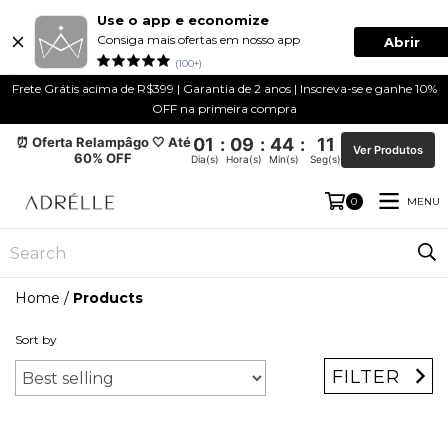
Use o app e economize
Consiga mais ofertas em nosso app
Abrir
(100+)
Frete Grátis acima de R$399 | Garantia de 2 anos | Inscreva-se e ganhe 10%
OFF na primeira compra
⏰ Oferta Relampâgo 🤍 Até
01
:
09
:
44
:
11
Ver Produtos
60% OFF
Dia(s)
Hora(s)
Min(s)
Seg(s)
MENU
0
Home
/
Products
Sort by
FILTER