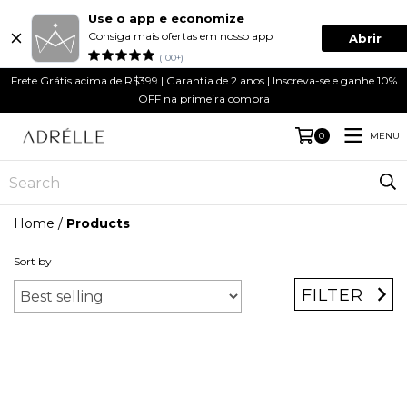
Use o app e economize
Consiga mais ofertas em nosso app
Abrir
(100+)
Frete Grátis acima de R$399 | Garantia de 2 anos | Inscreva-se e ganhe 10%
OFF na primeira compra
MENU
0
Home
/
Products
Sort by
FILTER