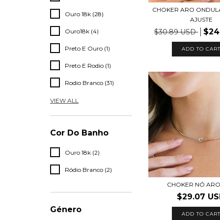
CHOKER ARO ONDU
Ouro 18k (28)
AJUSTE
$24
Ouro18k (4)
$30.89 USD
Preto E Ouro (1)
ADD TO CAR
Preto E Rodio (1)
Rodio Branco (31)
VIEW ALL
Cor Do Banho
Ouro 18k (2)
Ródio Branco (2)
CHOKER NÓ ARO
$29.07 U
Género
ADD TO CAR