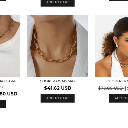
ADD TO CART
A LETRA
CHOKER OVAIS MAX
CHOKER BO
ÃO
$41.62 USD
$70.89 USD
.80 USD
ADD TO
T