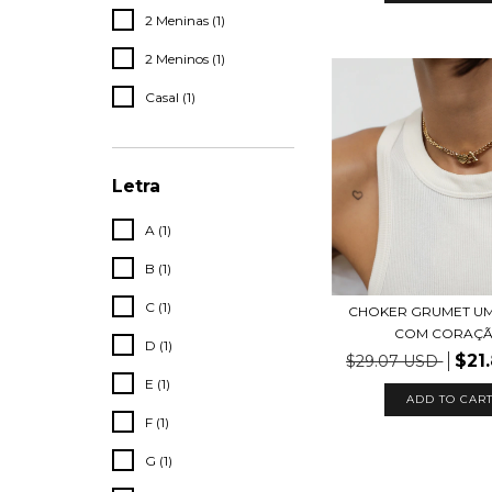
2 Meninas (1)
2 Meninos (1)
Casal (1)
Letra
A (1)
B (1)
C (1)
CHOKER GRUMET UM
COM CORAÇ
D (1)
$21
$29.07 USD
E (1)
ADD TO CAR
F (1)
G (1)