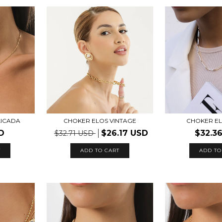
LICADA
CHOKER ELOS VINTAGE
CHOKER EL
D
$26.17 USD
$32.3
$32.71 USD
ADD TO CART
ADD TO