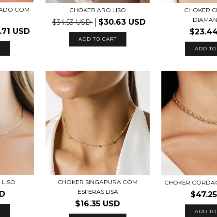
LADO COM
CHOKER ARO LISO
CHOKER C
DIAMA
$30.63 USD
$34.53 USD
.71 USD
$23.4
ADD TO CART
T
ADD TO
 LISO
CHOKER SINGAPURA COM
CHOKER CORDAO
ESFERAS LISA
SD
$47.2
$16.35 USD
T