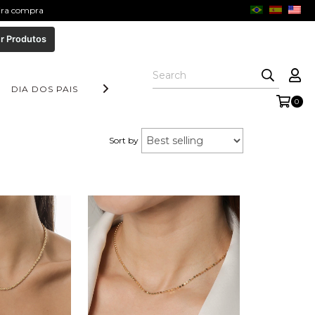
eira compra
r Produtos
DIA DOS PAIS
COLEÇÃO AURORA
FORM COLLECTION
0
Sort by