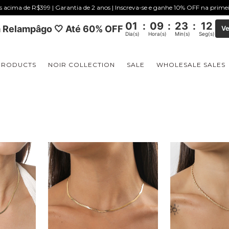
is acima de R$399 | Garantia de 2 anos | Inscreva-se e ganhe 10% OFF na prim
01
:
09
:
23
:
11
 Relampâgo 🤍 Até 60% OFF
Ve
Dia(s)
Hora(s)
Min(s)
Seg(s)
PRODUCTS
NOIR COLLECTION
SALE
WHOLESALE SALES