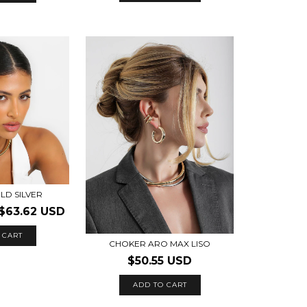
LD SILVER
$63.62 USD
 CART
CHOKER ARO MAX LISO
$50.55 USD
ADD TO CART