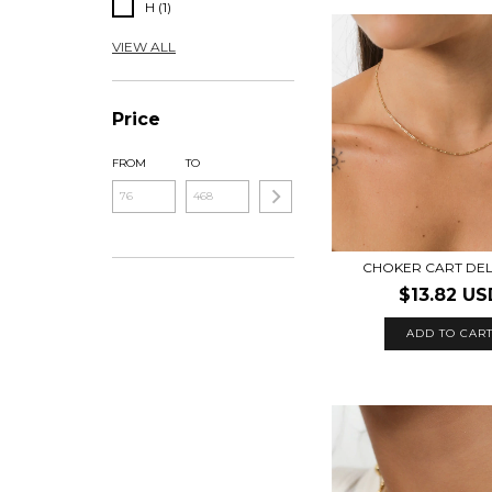
H (1)
VIEW ALL
Price
FROM
TO
CHOKER CART DE
$13.82 US