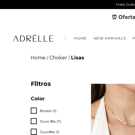
Frete Grát
⏰ Oferta
HOME
NEW ARRIVALS
Home
Choker
Lisas
/
/
Filtros
Color
Bicolor (1)
Ouro 18k (7)
Ouro18k (1)