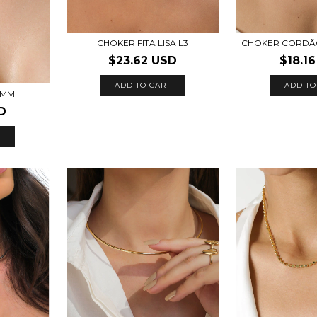
CHOKER FITA LISA L3
CHOKER CORDÃ
$23.62 USD
$18.1
ADD TO CART
ADD TO
 MM
D
T