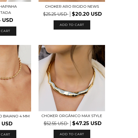
HAPINHA
CHOKER ARO RIGIDO NEWS
NTADA
$20.20 USD
$25.25 USD
4 USD
ADD TO CART
 CART
CHOKER ORGÂNICO MAX STYLE
 BAIANO 4 MM
$47.25 USD
5 USD
$52.55 USD