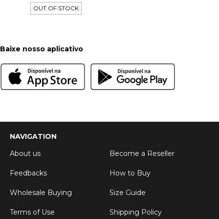
OUT OF STOCK
Baixe nosso aplicativo
NAVIGATION
About us
Become a Reseller
Feedbacks
How to Buy
Wholesale Buying
Size Guide
Terms of Use
Shipping Policy