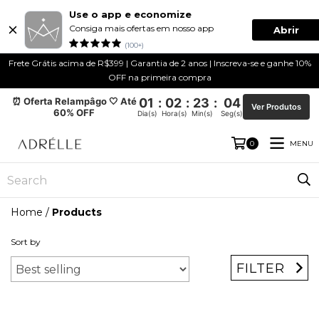
Use o app e economize
Consiga mais ofertas em nosso app
Abrir
(100+)
Frete Grátis acima de R$399 | Garantia de 2 anos | Inscreva-se e ganhe 10%
OFF na primeira compra
⏰ Oferta Relampâgo 🤍 Até
01
:
02
:
23
:
04
Ver Produtos
60% OFF
Dia(s)
Hora(s)
Min(s)
Seg(s)
MENU
0
Home
/
Products
Sort by
FILTER