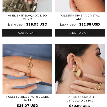
ANEL ENTRELAÇADO LISO
PULSEIRA RIVIERA CRISTAL
OURO
4MM
$28.95 USD
$22.38 USD
$36.16 USD
$25.44 USD
ADD TO CART
PULSEIRA ELOS PORTUGUES
BRINCO CORAÇÃO
6MM
ARTICULADO MAXI
$29.07 USD
$30.89 USD