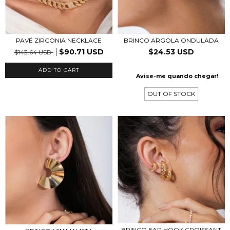
PAVÉ ZIRCONIA NECKLACE
BRINCO ARGOLA ONDULADA
$90.71 USD
$24.53 USD
$143.64 USD
ADD TO CART
Avise-me quando chegar!
OUT OF STOCK
BRINCO EAR HOOK CROISSANT