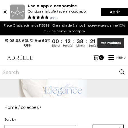
Use o app e economize
Consiga mais ofertas em nosso app
Abrir
(100+)
Frete Grátis acima de R$399 | Garantia de 2 anos | Inscreva-se e ganhe 10%
OFF na primeira compra
⏰ 08.08 ADL 🤍 Até 60%
00
:
12
:
38
:
20
Ver Produtos
OFF
Dia(s)
Hora(s)
Min(s)
Seg(s)
MENU
0
Home
/
colecoes
/
Sort by