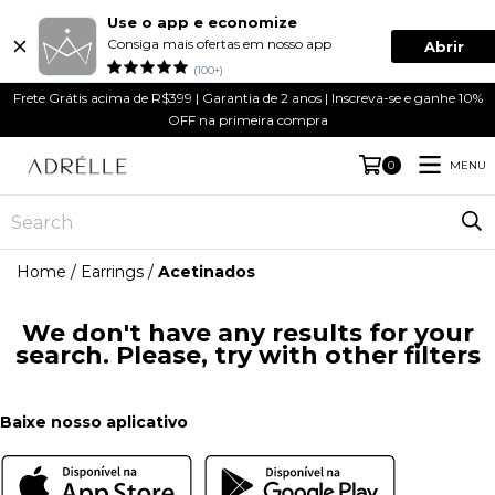
Use o app e economize
Consiga mais ofertas em nosso app
Abrir
(100+)
Frete Grátis acima de R$399 | Garantia de 2 anos | Inscreva-se e ganhe 10%
OFF na primeira compra
MENU
0
Home
/
Earrings
/
Acetinados
We don't have any results for your
search. Please, try with other filters
Baixe nosso aplicativo