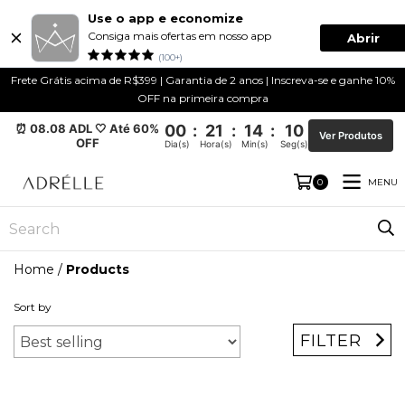
Use o app e economize
Consiga mais ofertas em nosso app
Abrir
(100+)
Frete Grátis acima de R$399 | Garantia de 2 anos | Inscreva-se e ganhe 10%
OFF na primeira compra
⏰ 08.08 ADL 🤍 Até 60%
00
:
21
:
14
:
10
Ver Produtos
OFF
Dia(s)
Hora(s)
Min(s)
Seg(s)
MENU
0
Home
/
Products
Sort by
FILTER