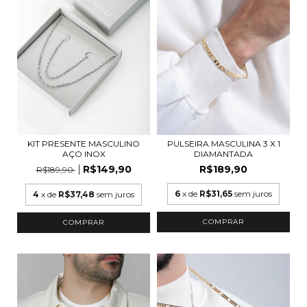
PULSEIRA MASCULINA 3 X 1
KIT PRESENTE MASCULINO
DIAMANTADA
AÇO INOX
R$189,90
R$149,90
R$189,90
6
x de
R$31,65
sem juros
4
x de
R$37,48
sem juros