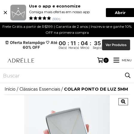
Use o app e economize
Consiga mais ofertas em nosso app
Abrir
(100+)
Frete Grátis a partir de R$399 | Garantia de 2 anos | Inscreva-se e ganhe 10%
OFF na primeira compra
⏰ Oferta Relampâgo 🤍 Até
00
:
11
:
04
:
35
Ver Produtos
60% OFF
Dia(s)
Hora(s)
Min(s)
Seg(s)
MENU
0
Início
/
Clássicas Essenciais
/
COLAR PONTO DE LUZ 5MM