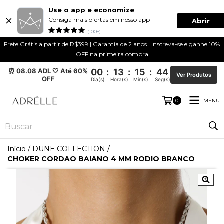
Use o app e economize
Consiga mais ofertas em nosso app
Abrir
(100+)
Frete Grátis a partir de R$399 | Garantia de 2 anos | Inscreva-se e ganhe 10%
OFF na primeira compra
⏰ 08.08 ADL 🤍 Até 60%
00
:
13
:
15
:
43
Ver Produtos
OFF
Dia(s)
Hora(s)
Min(s)
Seg(s)
MENU
0
Início
/
DUNE COLLECTION
/
CHOKER CORDAO BAIANO 4 MM RODIO BRANCO