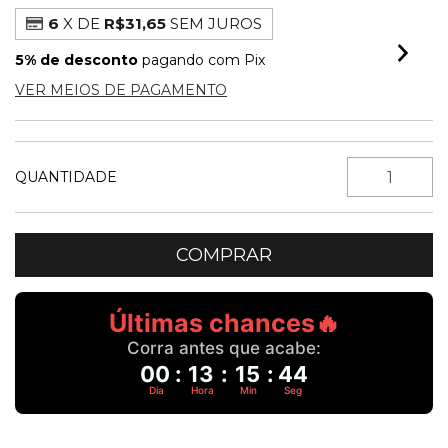
6
X DE
R$31,65
SEM JUROS
5% de desconto
pagando com Pix
VER MEIOS DE PAGAMENTO
QUANTIDADE
Últimas chances🔥
Corra antes que acabe:
00
:
13
:
15
:
43
Dia
Hora
Min
Seg