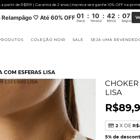
s a partir de R$399 | Garantia de 2 anos | Inscreva-se e ganhe 10% OFF na pri
01
:
10
:
42
:
06
 Relampâgo 🤍 Até 60% OFF
Ve
Dia(s)
Hora(s)
Min(s)
Seg(s)
PRODUTOS
COLEÇÃO NOIR
SALE
SEJA UMA REVENDED
 COM ESFERAS LISA
CHOKER 
LISA
R$89,
2
X DE
R$
5% de descon