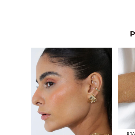
P
BRA