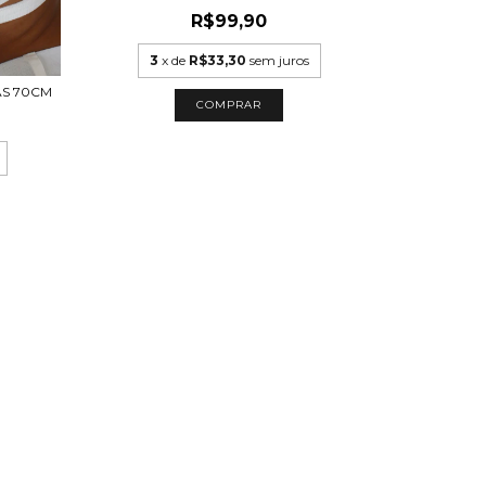
R$99,90
3
x de
R$33,30
sem juros
AS 70CM
COMPRAR