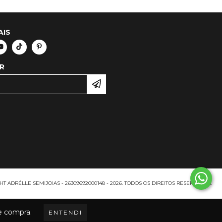
AIS
R
T ADRÉLLE SEMIJOIAS - 26309692000148 - 2026. TODOS OS DIREITOS RESERVADOS.
de compra.
ENTENDI