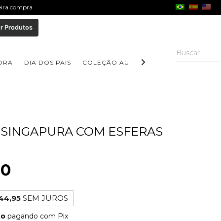
meira compra
r Produtos
ORA
DIA DOS PAIS
COLEÇÃO AURORA
COLEÇÃO FORM
SINGAPURA COM ESFERAS
90
44,95
SEM JUROS
to
pagando com Pix