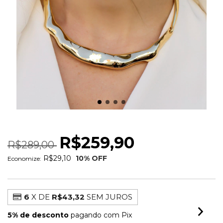
CHOKER ORGÂNICO MAX STYLE
R$259,90
R$289,00
R$29,10
10
% OFF
Economize:
6
X DE
R$43,32
SEM JUROS
5% de desconto
pagando com Pix