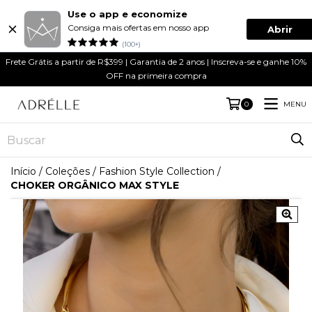
Use o app e economize
Consiga mais ofertas em nosso app
Abrir
(100+)
Frete Grátis a partir de R$399 | Garantia de 2 anos | Inscreva-se e ganhe 10%
OFF na primeira compra
MENU
0
Início
/
Coleções
/
Fashion Style Collection
/
CHOKER ORGÂNICO MAX STYLE