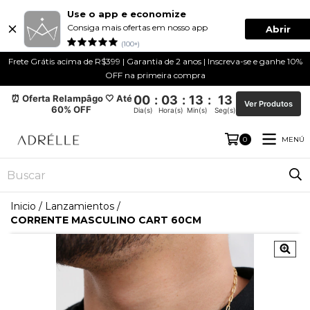
Use o app e economize
Consiga mais ofertas em nosso app
Abrir
(100+)
Frete Grátis acima de R$399 | Garantia de 2 anos | Inscreva-se e ganhe 10%
OFF na primeira compra
⏰ Oferta Relampâgo 🤍 Até
00
:
03
:
13
:
13
Ver Produtos
60% OFF
Dia(s)
Hora(s)
Min(s)
Seg(s)
MENÚ
0
Inicio
/
Lanzamientos
/
CORRENTE MASCULINO CART 60CM