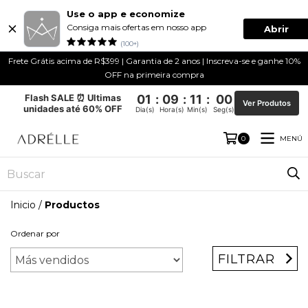
Use o app e economize
Consiga mais ofertas em nosso app
Abrir
(100+)
Frete Grátis acima de R$399 | Garantia de 2 anos | Inscreva-se e ganhe 10%
OFF na primeira compra
Flash SALE ⏰ Ultimas
01
:
09
:
11
:
00
Ver Produtos
unidades até 60% OFF
Dia(s)
Hora(s)
Min(s)
Seg(s)
MENÚ
0
Inicio
/
Productos
Ordenar por
FILTRAR