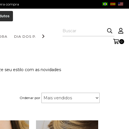
meira compra
dutos
ORA
DIA DOS PAIS
COLEÇÃO AURORA
COLEÇÃO FORM
0
ize seu estilo com as novidades
Ordenar por