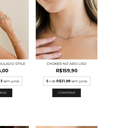
DULADO STYLE
CHOKER NÓ ARO LISO
5,00
R$159,90
33
sem juros
5
x de
R$31,98
sem juros
RAR
COMPRAR