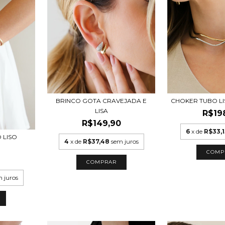
BRINCO GOTA CRAVEJADA E
CHOKER TUBO L
LISA
R$19
R$149,90
6
x de
R$33,1
 LISO
4
x de
R$37,48
sem juros
COMP
COMPRAR
 juros