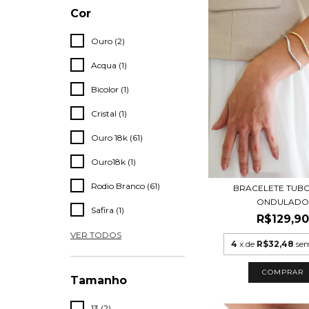
Cor
Ouro (2)
Acqua (1)
Bicolor (1)
Cristal (1)
Ouro 18k (61)
Ouro18k (1)
Rodio Branco (61)
BRACELETE TUBO
ONDULADO
Safira (1)
R$129,90
VER TODOS
4
x de
R$32,48
sem
COMPRAR
Tamanho
13 (2)