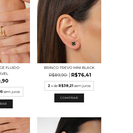
GE FLUIDO
BRINCO TREVO MINI BLACK
ÁVEL
R$76,41
R$89,90
,90
2
x de
R$38,21
sem juros
95
sem juros
COMPRAR
RAR