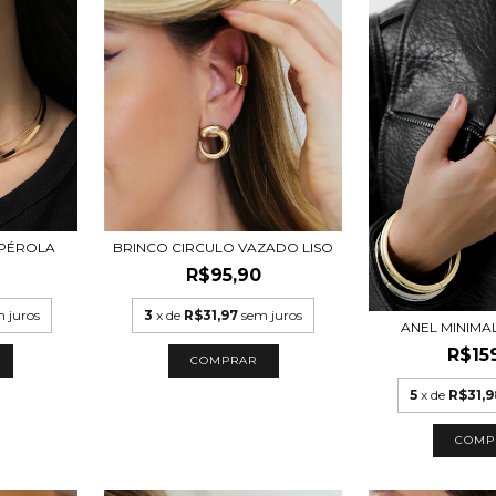
PÉROLA
BRINCO CIRCULO VAZADO LISO
R$95,90
 juros
3
x de
R$31,97
sem juros
ANEL MINIMAL
R$15
COMPRAR
5
x de
R$31,9
COMP