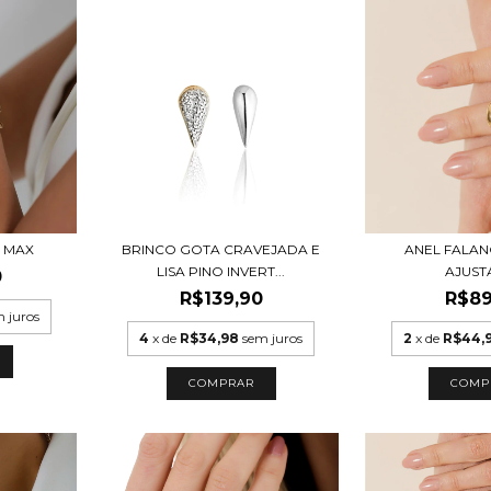
 MAX
BRINCO GOTA CRAVEJADA E
ANEL FALAN
LISA PINO INVERT...
AJUST
0
R$139,90
R$89
 juros
4
x de
R$34,98
sem juros
2
x de
R$44,
COMPRAR
COMP