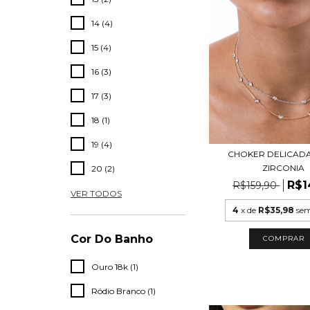
14 (4)
15 (4)
16 (3)
17 (3)
18 (1)
19 (4)
CHOKER DELICADA
ZIRCONIA
20 (2)
R$1
R$159,90
VER TODOS
4
x de
R$35,98
sem
Cor Do Banho
COMPRAR
Ouro 18k (1)
Ródio Branco (1)