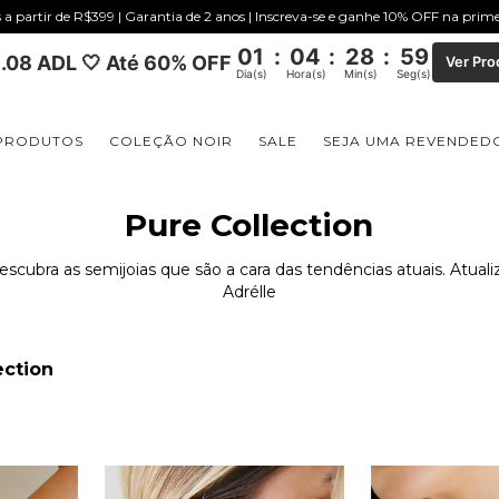
s a partir de R$399 | Garantia de 2 anos | Inscreva-se e ganhe 10% OFF na pri
01
:
04
:
28
:
58
.08 ADL 🤍 Até 60% OFF
Ver Pro
Dia(s)
Hora(s)
Min(s)
Seg(s)
PRODUTOS
COLEÇÃO NOIR
SALE
SEJA UMA REVENDED
Pure Collection
scubra as semijoias que são a cara das tendências atuais. Atual
Adrélle
ection