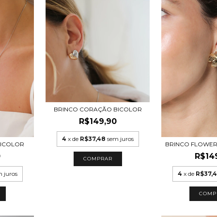
BRINCO CORAÇÃO BICOLOR
R$149,90
4
x de
R$37,48
sem juros
ICOLOR
BRINCO FLOWE
0
R$14
 juros
4
x de
R$37,
COMP