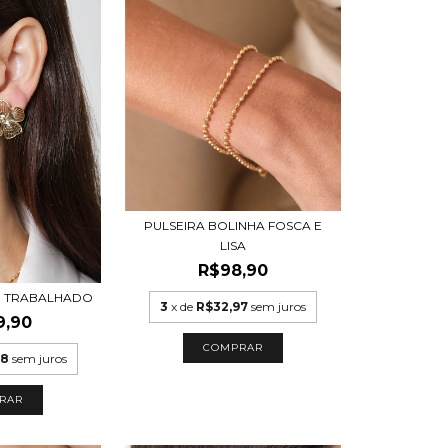
PULSEIRA BOLINHA FOSCA E
LISA
R$98,90
R TRABALHADO
3
x de
R$32,97
sem juros
9,90
COMPRAR
48
sem juros
RAR