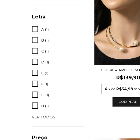
Letra
A (1)
B (1)
C (1)
D (1)
CHOKER ARO COM 
E (1)
R$139,90
F (1)
4
x de
R$34,98
sem
G (1)
COMPRAR
H (1)
VER TODOS
Preço