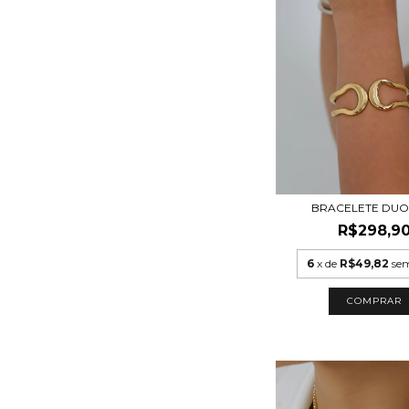
BRACELETE DUO
R$298,9
6
x de
R$49,82
sem
COMPRAR