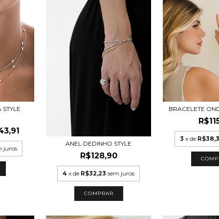
 STYLE
BRACELETE ON
R$11
43,91
3
x de
R$38,
ANEL DEDINHO STYLE
 juros
R$128,90
COMP
4
x de
R$32,23
sem juros
COMPRAR