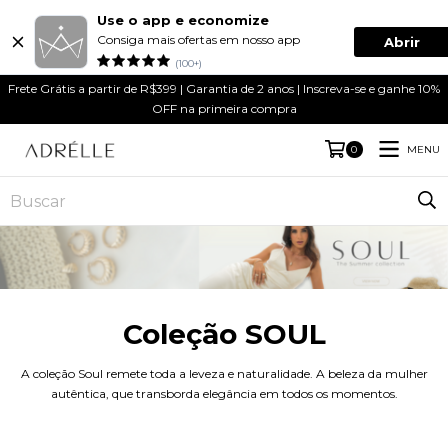
Use o app e economize
Consiga mais ofertas em nosso app
Abrir
(100+)
Frete Grátis a partir de R$399 | Garantia de 2 anos | Inscreva-se e ganhe 10%
OFF na primeira compra
MENU
0
Coleção SOUL
A coleção Soul remete toda a leveza e naturalidade. A beleza da mulher
autêntica, que transborda elegância em todos os momentos.