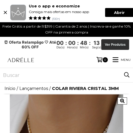
Use o app e economize
Consiga mais ofertas em nosso app
Abrir
(100+)
Frete Grátis a partir de R$399 | Garantia de 2 anos | Inscreva-se e ganhe 10%
OFF na primeira compra
⏰ Oferta Relampâgo 🤍 Até
00
:
00
:
48
:
13
Ver Produtos
60% OFF
Dia(s)
Hora(s)
Min(s)
Seg(s)
MENU
0
Início
/
Lançamentos
/
COLAR RIVIERA CRISTAL 3MM