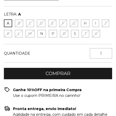
LETRA:
A
A
B
C
D
E
F
G
H
I
J
K
L
M
N
P
R
S
T
V
QUANTIDADE
Ganhe 10%OFF na primeira Compra
Use o cupom PRIMEIRA no carrinho!
Pronta entrega, envio imediato!
Agilidade na entrega, com cuidado em cada detalhe