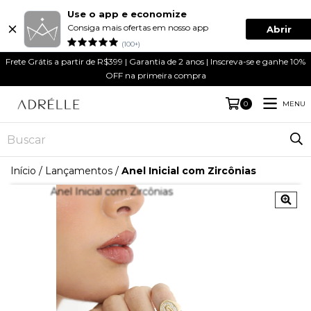
Use o app e economize
Consiga mais ofertas em nosso app
Abrir
(100+)
Frete Grátis a partir de R$399 | Garantia de 2 anos | Inscreva-se e ganhe 10%
OFF na primeira compra
MENU
0
Início
/
Lançamentos
/
Anel Inicial com Zircônias