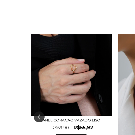
M
ANEL CORACAO VAZADO LISO
R$55,92
R$69,90