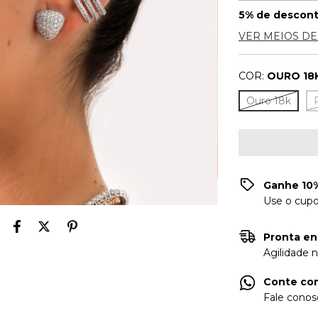
5% de descon
VER MEIOS D
COR:
OURO 18
Ouro 18k
Ganhe 10%
Use o cup
Pronta en
Agilidade 
Conte com
Fale conos