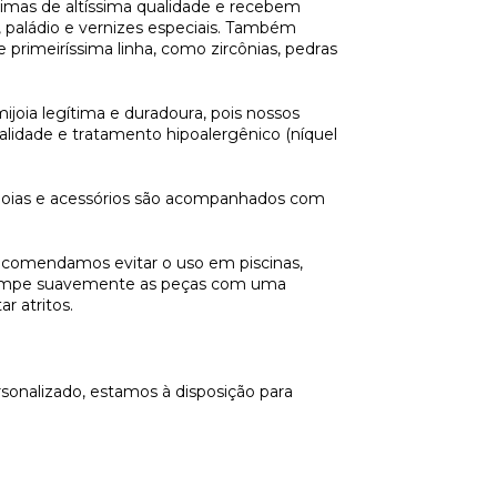
imas de altíssima qualidade e recebem
paládio e vernizes especiais. Também
e primeiríssima linha, como
zircônias
, pedras
ijoia
legítima e duradoura, pois nossos
ualidade e tratamento
hipoalergênico
(níquel
oias
e acessórios são acompanhados com
recomendamos evitar o uso em piscinas,
o, limpe suavemente as peças com uma
r atritos.
onalizado, estamos à disposição para