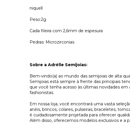
niquell
Peso:2g
Cada fileira com 2,6mm de espesura
Pedras: Microzirconias
Sobre a
Adrélle
Semijoias
:
Bem-vindo(a) ao mundo das
semijoias
de alta qua
Semijoias
está sempre à frente das principais ten
que você tenha acesso às últimas novidades em ac
fashionistas
.
Em nossa loja, você encontrará uma vasta seleção
anéis, brincos, colares, pulseiras, braceletes, tor
é cuidadosamente projetada para oferecer qualida
Além disso, oferecemos modelos exclusivos e a po