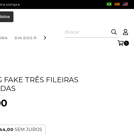
meira compra
dutos
ORA
DIA DOS PAIS
COLEÇÃO AURORA
COLEÇÃO FORM
0
 FAKE TRÊS FILEIRAS
ADAS
00
44,00
SEM JUROS