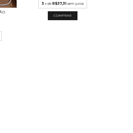
3
x de
R$37,31
sem juros
2
x
ÇÃO
COMPRAR