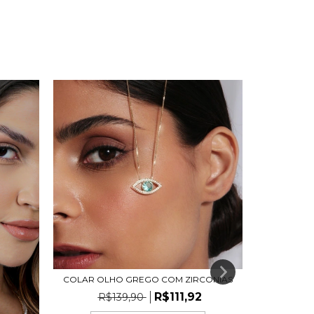
COLAR OLHO GREGO COM ZIRCONIAS
TORNOZEL
R$111,92
R$139,90