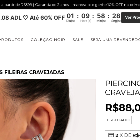
s a partir de R$399 | Garantia de 2 anos | Inscreva-se e ganhe 10% OFF na pri
01
:
09
:
58
:
27
.08 ADL 🤍 Até 60% OFF
Ver Pro
Dia(s)
Hora(s)
Min(s)
Seg(s)
PRODUTOS
COLEÇÃO NOIR
SALE
SEJA UMA REVENDED
S FILEIRAS CRAVEJADAS
PIERCING
CRAVEJ
R$88,
ESGOTADO
2
X DE
R$