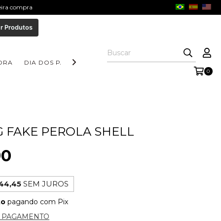
meira compra
r Produtos
ORA
DIA DOS PAIS
COLEÇÃO AURORA
COLEÇÃO FORM
0
G FAKE PEROLA SHELL
90
44,45
SEM JUROS
to
pagando com Pix
E PAGAMENTO