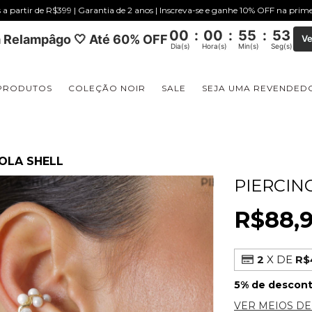
s a partir de R$399 | Garantia de 2 anos | Inscreva-se e ganhe 10% OFF na pri
00
:
00
:
55
:
52
 Relampâgo 🤍 Até 60% OFF
Ve
Dia(s)
Hora(s)
Min(s)
Seg(s)
PRODUTOS
COLEÇÃO NOIR
SALE
SEJA UMA REVENDED
ROLA SHELL
PIERCIN
R$88,
2
X DE
R$
5% de descon
VER MEIOS D