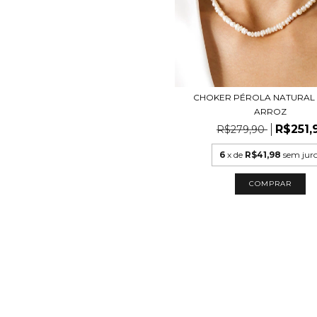
CHOKER PÉROLA NATURAL 
ARROZ
R$251,
R$279,90
6
x de
R$41,98
sem jur