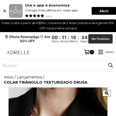
Use o app e economize
Consiga mais ofertas em nosso app
Abrir
(100+)
Frete Grátis a partir de R$399 | Garantia de 2 anos | Inscreva-se e ganhe 10%
OFF na primeira compra
⏰ Oferta Relampâgo 🤍 Até
00
:
11
:
18
:
34
Ver Produtos
60% OFF
Dia(s)
Hora(s)
Min(s)
Seg(s)
MENU
0
Início
/
Lançamentos
/
COLAR TRIÂNGULO TEXTURIZADO DRUSA