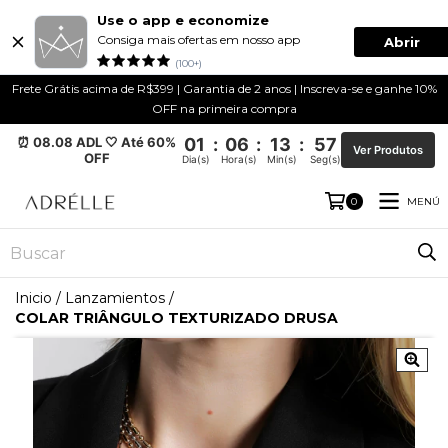
Use o app e economize
Consiga mais ofertas em nosso app
Abrir
(100+)
Frete Grátis acima de R$399 | Garantia de 2 anos | Inscreva-se e ganhe 10%
OFF na primeira compra
⏰ 08.08 ADL 🤍 Até 60%
01
:
06
:
13
:
57
Ver Produtos
OFF
Dia(s)
Hora(s)
Min(s)
Seg(s)
MENÚ
0
Inicio
/
Lanzamientos
/
COLAR TRIÂNGULO TEXTURIZADO DRUSA