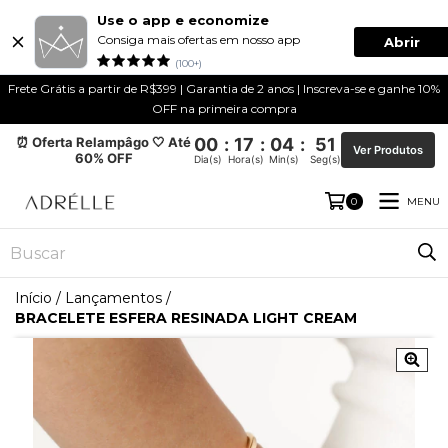
Use o app e economize
Consiga mais ofertas em nosso app
Abrir
(100+)
Frete Grátis a partir de R$399 | Garantia de 2 anos | Inscreva-se e ganhe 10%
OFF na primeira compra
⏰ Oferta Relampâgo 🤍 Até
00
:
17
:
04
:
51
Ver Produtos
60% OFF
Dia(s)
Hora(s)
Min(s)
Seg(s)
MENU
0
Início
/
Lançamentos
/
BRACELETE ESFERA RESINADA LIGHT CREAM