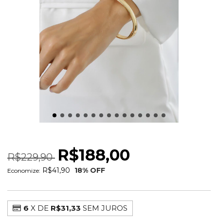
BRACELETE ARO LISO
R$188,00
R$229,90
R$41,90
18
% OFF
Economize:
6
X DE
R$31,33
SEM JUROS