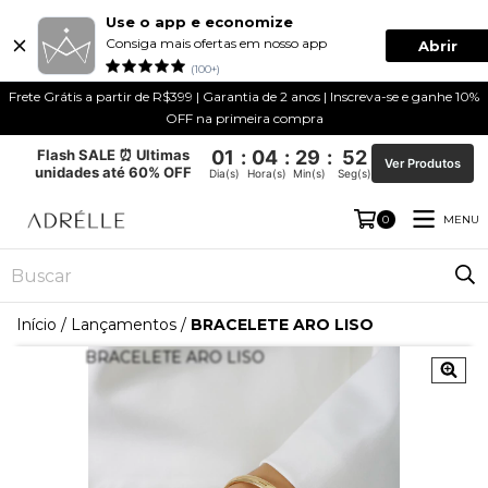
Use o app e economize
Consiga mais ofertas em nosso app
Abrir
(100+)
Frete Grátis a partir de R$399 | Garantia de 2 anos | Inscreva-se e ganhe 10%
OFF na primeira compra
Flash SALE ⏰ Ultimas
01
:
04
:
29
:
52
Ver Produtos
unidades até 60% OFF
Dia(s)
Hora(s)
Min(s)
Seg(s)
MENU
0
Início
/
Lançamentos
/
BRACELETE ARO LISO