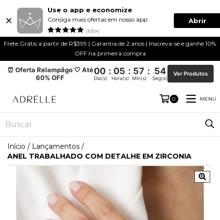
Use o app e economize
Consiga mais ofertas em nosso app
Abrir
(100+)
Frete Grátis a partir de R$399 | Garantia de 2 anos | Inscreva-se e ganhe 10%
OFF na primeira compra
⏰ Oferta Relampâgo 🤍 Até
00
:
05
:
57
:
54
Ver Produtos
60% OFF
Dia(s)
Hora(s)
Min(s)
Seg(s)
MENU
0
Início
/
Lançamentos
/
ANEL TRABALHADO COM DETALHE EM ZIRCONIA