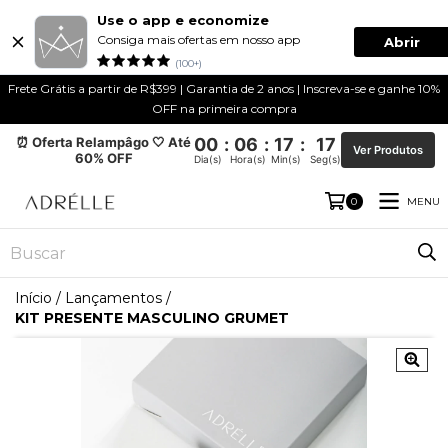
Use o app e economize
Consiga mais ofertas em nosso app
Abrir
(100+)
Frete Grátis a partir de R$399 | Garantia de 2 anos | Inscreva-se e ganhe 10%
OFF na primeira compra
⏰ Oferta Relampâgo 🤍 Até
00
:
06
:
17
:
17
Ver Produtos
60% OFF
Dia(s)
Hora(s)
Min(s)
Seg(s)
MENU
0
Início
/
Lançamentos
/
KIT PRESENTE MASCULINO GRUMET