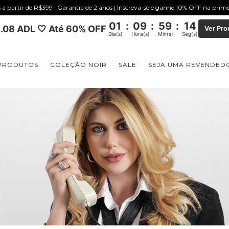
s a partir de R$399 | Garantia de 2 anos | Inscreva-se e ganhe 10% OFF na pri
01
:
09
:
59
:
12
.08 ADL 🤍 Até 60% OFF
Ver Pro
Dia(s)
Hora(s)
Min(s)
Seg(s)
PRODUTOS
COLEÇÃO NOIR
SALE
SEJA UMA REVENDED