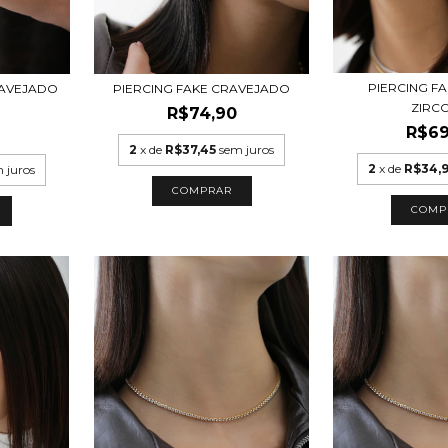
PIERCING F
AVEJADO
PIERCING FAKE CRAVEJADO
ZIRC
R$74,90
R$69
2
x de
R$37,45
sem juros
2
x de
R$34,
 juros
COMPRAR
COMP