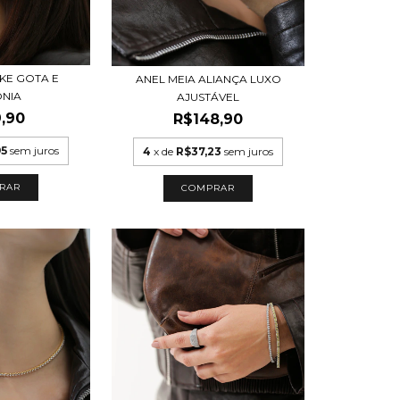
AKE GOTA E
ANEL MEIA ALIANÇA LUXO
ONIA
AJUSTÁVEL
,90
R$148,90
95
sem juros
4
x de
R$37,23
sem juros
RAR
COMPRAR