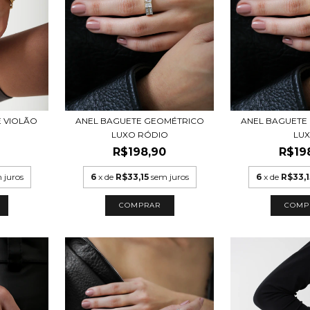
E VIOLÃO
ANEL BAGUETE GEOMÉTRICO
ANEL BAGUETE
LUXO RÓDIO
LU
R$198,90
R$19
 juros
6
x de
R$33,15
sem juros
6
x de
R$33,1
COMPRAR
COMP