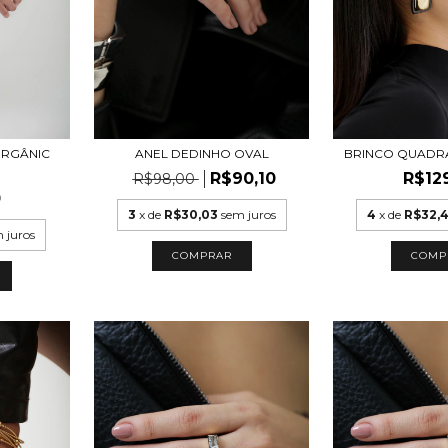
ORGÂNIC
ANEL DEDINHO OVAL
BRINCO QUAD
R$90,10
R$12
R$98,00
0
3
x de
R$30,03
sem juros
4
x de
R$32,
 juros
COMPRAR