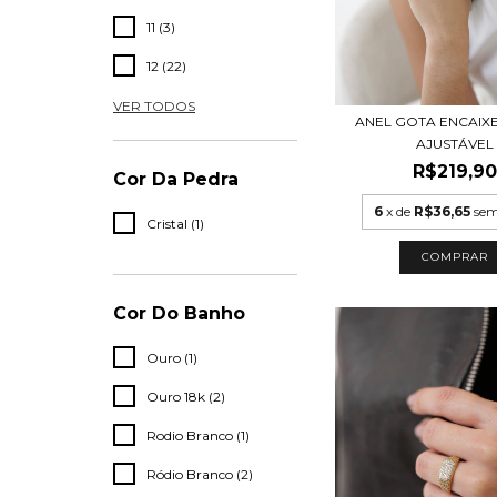
11 (3)
12 (22)
VER TODOS
ANEL GOTA ENCAIX
AJUSTÁVEL
R$219,90
Cor Da Pedra
6
x de
R$36,65
sem
Cristal (1)
COMPRAR
Cor Do Banho
Ouro (1)
Ouro 18k (2)
Rodio Branco (1)
Ródio Branco (2)