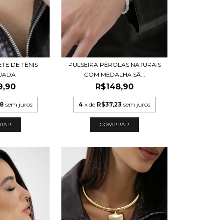
TE DE TÊNIS
PULSEIRA PÉROLAS NATURAIS
JADA
COM MEDALHA SÃ...
9,90
R$148,90
98
sem juros
4
x de
R$37,23
sem juros
RAR
COMPRAR