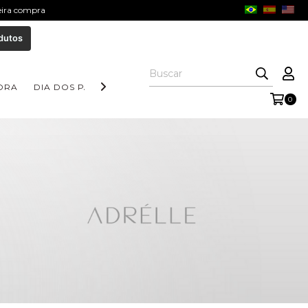
meira compra
dutos
ORA
DIA DOS PAIS
COLEÇÃO AURORA
COLEÇÃO FORM
0