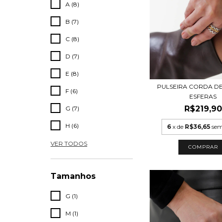
A (8)
B (7)
C (8)
D (7)
E (8)
PULSEIRA CORDA D
F (6)
ESFERAS
R$219,90
G (7)
H (6)
6
x de
R$36,65
sem
VER TODOS
COMPRAR
Tamanhos
G (1)
M (1)