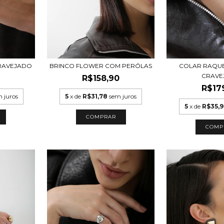
RAVEJADO
COLAR RAQUE
BRINCO FLOWER COM PERÓLAS
CRAVE
R$158,90
R$17
 juros
5
x de
R$31,78
sem juros
5
x de
R$35,
COMP