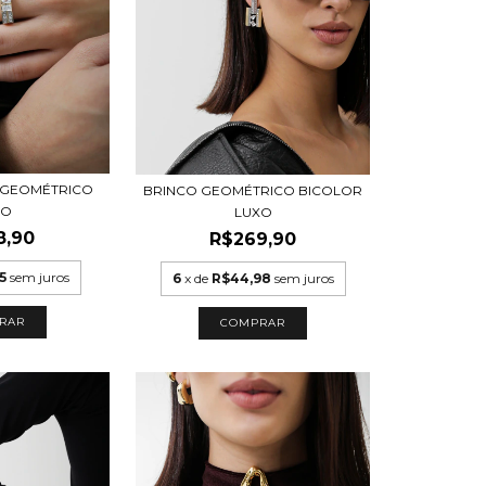
 GEOMÉTRICO
BRINCO GEOMÉTRICO BICOLOR
XO
LUXO
8,90
R$269,90
5
sem juros
6
x de
R$44,98
sem juros
RAR
COMPRAR