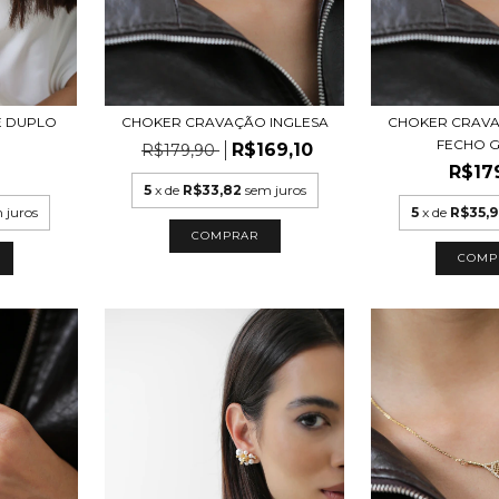
CHOKER CRAVAÇÃO INGLESA
CHOKER CRAVA
E DUPLO
FECHO 
R$169,10
R$179,90
R$17
5
x de
R$33,82
sem juros
5
x de
R$35,
 juros
COMPRAR
COMP