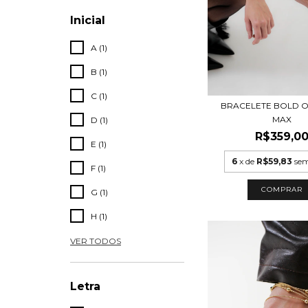
Inicial
A (1)
B (1)
C (1)
BRACELETE BOLD 
MAX
D (1)
R$359,0
E (1)
6
x de
R$59,83
sem
F (1)
COMPRAR
G (1)
H (1)
VER TODOS
Letra