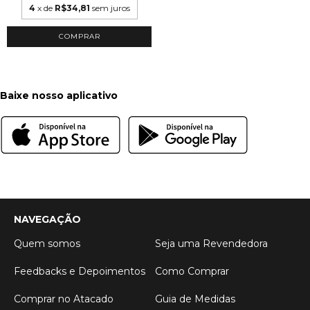
4
x de
R$34,81
sem juros
COMPRAR
Baixe nosso aplicativo
NAVEGAÇÃO
Quem somos
Seja uma Revendedora
Feedbacks e Depoimentos
Como Comprar
Comprar no Atacado
Guia de Medidas