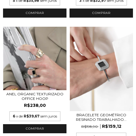
5
x de
R$35,98
sem juros
3
x de
R$32,97
sem juros
COMPRAR
COMPRAR
ANEL ORGANIC TEXTURIZADO
OFFICE HOOP
R$238,00
BRACELETE GEOMÉTRICO
6
x de
R$39,67
sem juros
RESINADO TRABALHADO...
R$159,12
R$198,90
COMPRAR