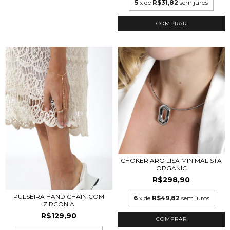
5
x de
R$31,82
sem juros
COMPRAR
CHOKER ARO LISA MINIMALISTA
ORGANIC
R$298,90
PULSEIRA HAND CHAIN COM
6
x de
R$49,82
sem juros
ZIRCONIA
R$129,90
COMPRAR