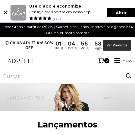
Use o app e economize
Consiga mais ofertas em nosso app
Abrir
(100+)
Frete Grátis a partir de R$399 | Garantia de 2 anos | Inscreva-se e ganhe 10%
OFF na primeira compra
⏰ 08.08 ADL 🤍 Até 60%
01
:
04
:
55
:
57
Ver Produtos
OFF
Dia(s)
Hora(s)
Min(s)
Seg(s)
MENU
0
Lançamentos