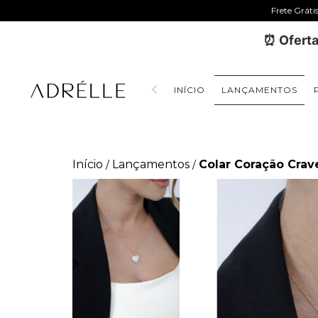
Frete Gráti
⏰ Oferta
INÍCIO
LANÇAMENTOS
Início
Lançamentos
Colar Coração Crav
/
/