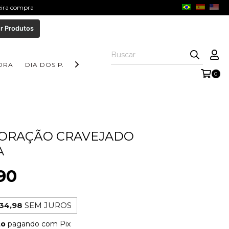
meira compra
r Produtos
ORA
DIA DOS PAIS
COLEÇÃO AURORA
COLEÇÃO FORM
0
CORAÇÃO CRAVEJADO
A
90
34,98
SEM JUROS
to
pagando com Pix