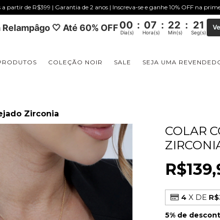
s a partir de R$399 | Garantia de 2 anos | Inscreva-se e ganhe 10% OFF na pri
00
:
07
:
22
:
20
 Relampâgo 🤍 Até 60% OFF
Ve
Dia(s)
Hora(s)
Min(s)
Seg(s)
PRODUTOS
COLEÇÃO NOIR
SALE
SEJA UMA REVENDED
ejado Zirconia
COLAR 
ZIRCONI
R$139,
4
X DE
R$
5% de descon