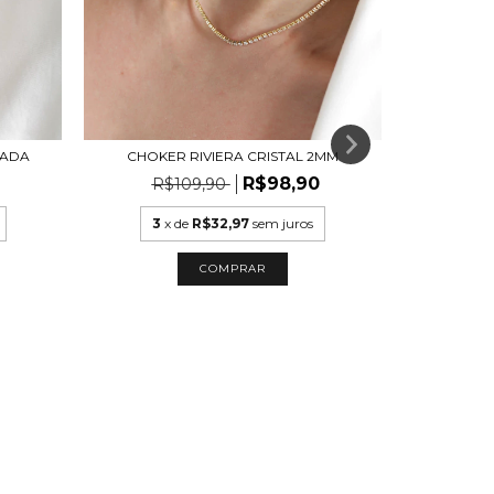
TADA
CHOKER RIVIERA CRISTAL 2MM
COLAR ELO
R$98,90
R$109,90
3
x de
R$32,97
sem juros
6
x
COMPRAR