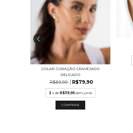
COLAR CORAÇÃO CRAVEJADO
DA 11MM
DELICADO
,30
R$79,90
R$89,90
uros
2
x de
R$39,95
sem juros
COMPRAR