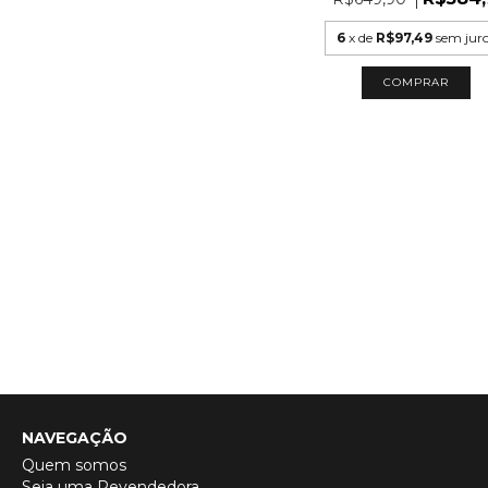
6
x de
R$97,49
sem jur
COMPRAR
NAVEGAÇÃO
Quem somos
Seja uma Revendedora