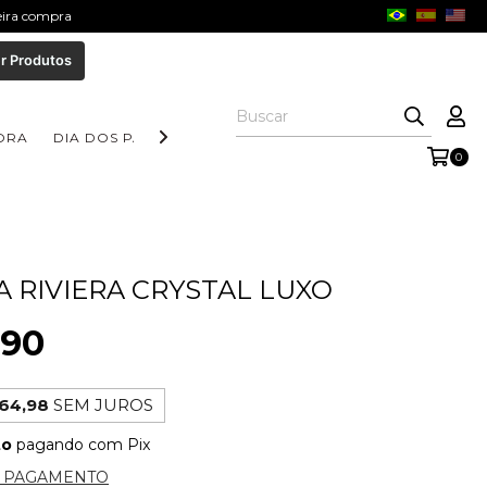
meira compra
r Produtos
ORA
DIA DOS PAIS
COLEÇÃO AURORA
COLEÇÃO FORM
0
A RIVIERA CRYSTAL LUXO
,90
64,98
SEM JUROS
to
pagando com Pix
E PAGAMENTO