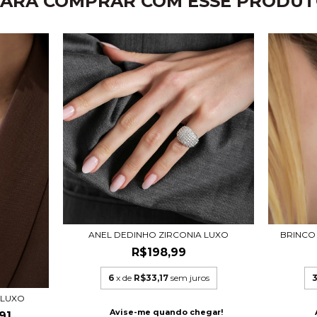
ARA COMPRAR COM ESSE PRODU
ANEL DEDINHO ZIRCONIA LUXO
BRINCO
R$198,99
6
x de
R$33,17
sem juros
 LUXO
Avise-me quando chegar!
91