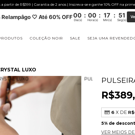
s a partir de R$399 | Garantia de 2 anos | Inscreva-se e ganhe 10% OFF na pri
00
:
00
:
17
:
51
 Relampâgo 🤍 Até 60% OFF
Ve
Dia(s)
Hora(s)
Min(s)
Seg(s)
PRODUTOS
COLEÇÃO NOIR
SALE
SEJA UMA REVENDED
 CRYSTAL LUXO
PULSEIR
R$389
6
X DE
R$
5% de descon
VER MEIOS D