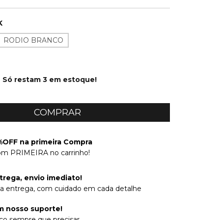
K
RODIO BRANCO
Só restam
3
em estoque!
OFF na primeira Compra
om PRIMEIRA no carrinho!
trega, envio imediato!
na entrega, com cuidado em cada detalhe
 nosso suporte!
co sempre que precisar.