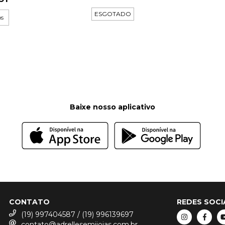
ESGOTADO
os
Baixe nosso aplicativo
CONTATO
REDES SOCI
(19) 997404587 / (19) 996139697
contato@adrellesemijoias.com.br