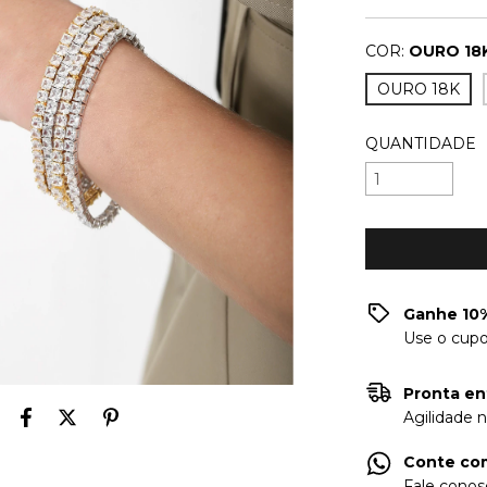
COR:
OURO 18
OURO 18K
QUANTIDADE
Ganhe 10%
Use o cup
Pronta en
Agilidade 
Conte com
Fale conos