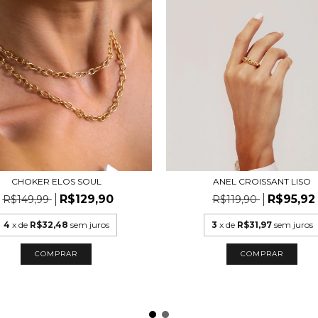
CHOKER ELOS SOUL
ANEL CROISSANT LISO
R$129,90
R$95,92
R$149,99
R$119,90
4
x de
R$32,48
sem juros
3
x de
R$31,97
sem juros
COMPRAR
COMPRAR