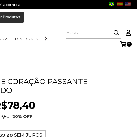
meira compra
r Produtos
ORA
DIA DOS PAIS
COLEÇÃO AURORA
COLEÇÃO FORM
0
E CORAÇÃO PASSANTE
ADO
$78,40
9,60
20
% OFF
39,20
SEM JUROS