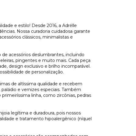
dade e estilo! Desde 2016, a Adrélle 
dências. Nossa curadoria cuidadosa garante 
ssórios clássicos, minimalistas e 
 de acessórios deslumbrantes, incluindo 
ozeleiras, pingentes e muito mais. Cada peça 
e, design exclusivo e brilho incomparável. 
ssibilidade de personalização. 
imas de altíssima qualidade e recebem 
paládio e vernizes especiais. Também 
primeiríssima linha, como zircônias, pedras 
joia legítima e duradoura, pois nossos 
lidade e tratamento hipoalergênico (níquel 