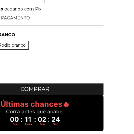
to
pagando com Pix
E PAGAMENTO
RANCO
Rodio branco
Últimas chances🔥
Corra antes que acabe:
00
:
11
:
02
:
23
Dia
Hora
Min
Seg