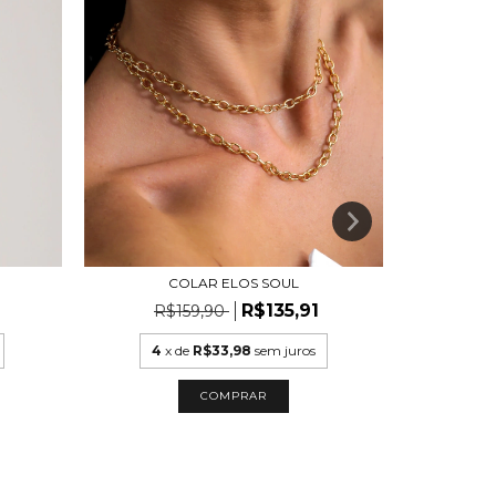
COLAR ELOS SOUL
CHOKER RI
R$135,91
R$159,90
R$
4
x de
R$33,98
sem juros
6
x
COMPRAR