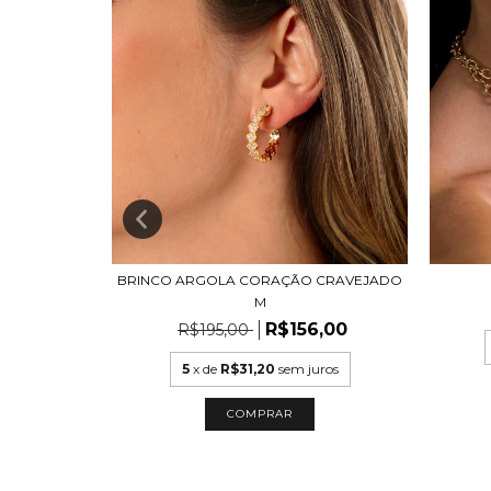
LO CENTRAL
BRINCO ARGOLA CORAÇÃO CRAVEJADO
M
6,00
R$156,00
R$195,00
uros
5
x de
R$31,20
sem juros
COMPRAR