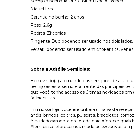
Semijoia banhada Ouro 18k ou Ródio Branco
Níquel Free
Garantia no banho: 2 anos
Peso: 2,6g
Pedras: Zirconias
Pingente Duo podendo ser usado nos dois lados.
Versatil podendo ser usado em choker fita, venez
Sobre a Adrélle Semijoias:
Bem-vindo(a) ao mundo das semijoias de alta quali
Semijoias está sempre à frente das principais ten
que você tenha acesso às últimas novidades em ace
fashionistas. 
Em nossa loja, você encontrará uma vasta seleção
anéis, brincos, colares, pulseiras, braceletes, torn
é cuidadosamente projetada para oferecer qualidad
Além disso, oferecemos modelos exclusivos e a po