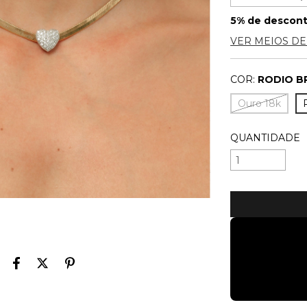
5% de descon
VER MEIOS D
COR:
RODIO B
Ouro 18k
QUANTIDADE