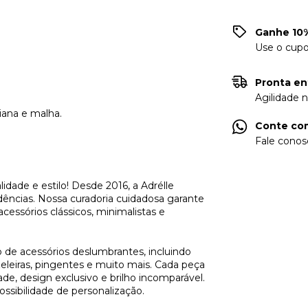
Ganhe 10%
Use o cup
Pronta en
Agilidade 
iana e malha.
Conte com
Fale conos
dade e estilo! Desde 2016, a Adrélle 
dências. Nossa curadoria cuidadosa garante 
ssórios clássicos, minimalistas e 
 de acessórios deslumbrantes, incluindo 
ozeleiras, pingentes e muito mais. Cada peça 
e, design exclusivo e brilho incomparável. 
ssibilidade de personalização. 