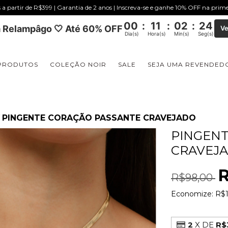
s a partir de R$399 | Garantia de 2 anos | Inscreva-se e ganhe 10% OFF na pri
00
:
11
:
02
:
23
 Relampâgo 🤍 Até 60% OFF
Ve
Dia(s)
Hora(s)
Min(s)
Seg(s)
PRODUTOS
COLEÇÃO NOIR
SALE
SEJA UMA REVENDED
PINGENTE CORAÇÃO PASSANTE CRAVEJADO
PINGENT
CRAVEJ
R
R$98,00
Economize:
R$1
2
X DE
R$