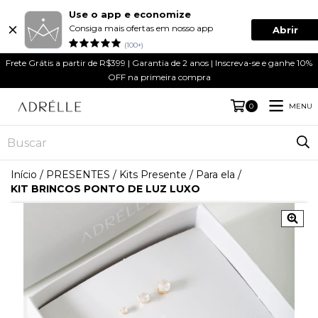
Use o app e economize
Consiga mais ofertas em nosso app
Abrir
(100+)
Frete Grátis a partir de R$399 | Garantia de 2 anos | Inscreva-se e ganhe 10%
OFF na primeira compra
MENU
0
Início
/
PRESENTES
/
Kits Presente
/
Para ela
/
KIT BRINCOS PONTO DE LUZ LUXO