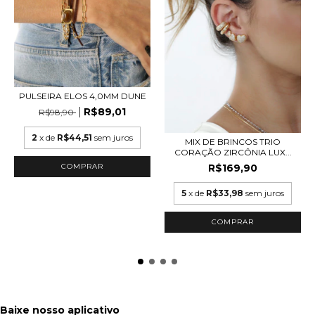
PULSEIRA ELOS 4,0MM DUNE
R$89,01
R$98,90
2
x de
R$44,51
sem juros
MIX DE BRINCOS TRIO
CORAÇÃO ZIRCÔNIA LUX...
R$169,90
5
x de
R$33,98
sem juros
COMPRAR
Baixe nosso aplicativo