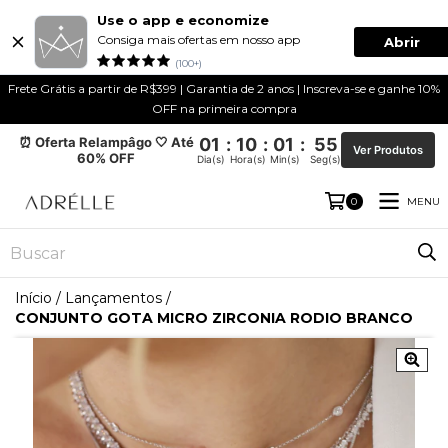
Use o app e economize
Consiga mais ofertas em nosso app
Abrir
(100+)
Frete Grátis a partir de R$399 | Garantia de 2 anos | Inscreva-se e ganhe 10%
OFF na primeira compra
⏰ Oferta Relampâgo 🤍 Até
01
:
10
:
01
:
55
Ver Produtos
60% OFF
Dia(s)
Hora(s)
Min(s)
Seg(s)
MENU
0
Início
/
Lançamentos
/
CONJUNTO GOTA MICRO ZIRCONIA RODIO BRANCO