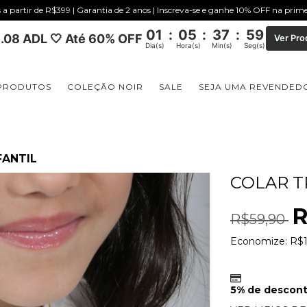
s a partir de R$399 | Garantia de 2 anos | Inscreva-se e ganhe 10% OFF na pri
01
:
05
:
37
:
58
.08 ADL 🤍 Até 60% OFF
Ver Pro
Dia(s)
Hora(s)
Min(s)
Seg(s)
PRODUTOS
COLEÇÃO NOIR
SALE
SEJA UMA REVENDED
FANTIL
COLAR T
R
R$59,90
Economize:
R$1
5% de descon