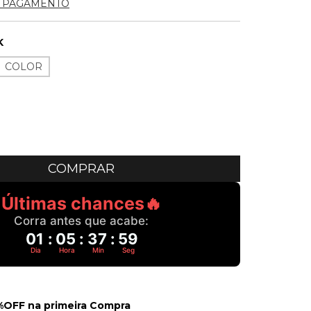
E PAGAMENTO
K
COLOR
Últimas chances🔥
Corra antes que acabe:
01
:
05
:
37
:
58
Dia
Hora
Min
Seg
OFF na primeira Compra