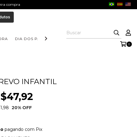
meira compra
dutos
ORA
DIA DOS PAIS
COLEÇÃO AURORA
COLEÇÃO FORM
0
REVO INFANTIL
$47,92
1,98
20
% OFF
to
pagando com Pix