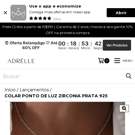
Use o app e economize
Consiga mais ofertas em nosso app
Abrir
(100+)
Frete Grátis a partir de R$399 | Garantia de 2 anos | Inscreva-se e ganhe 10%
OFF na primeira compra
⏰ Oferta Relampâgo 🤍 Até
00
:
18
:
53
:
42
Ver Produtos
60% OFF
Dia(s)
Hora(s)
Min(s)
Seg(s)
MENU
0
Início
/
Lançamentos
/
COLAR PONTO DE LUZ ZIRCONIA PRATA 925