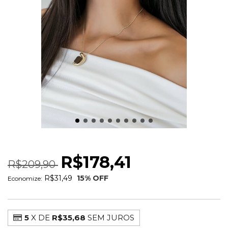
COLAR ORGANIC MARRON
R$178,41
R$209,90
R$31,49
15
% OFF
Economize:
5
X DE
R$35,68
SEM JUROS