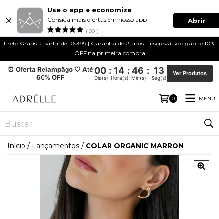
Use o app e economize
Consiga mais ofertas em nosso app
Abrir
(100+)
Frete Grátis a partir de R$399 | Garantia de 2 anos | Inscreva-se e ganhe 10%
OFF na primeira compra
⏰ Oferta Relampâgo 🤍 Até
00
:
14
:
46
:
12
Ver Produtos
60% OFF
Dia(s)
Hora(s)
Min(s)
Seg(s)
MENU
0
Início
/
Lançamentos
/
COLAR ORGANIC MARRON