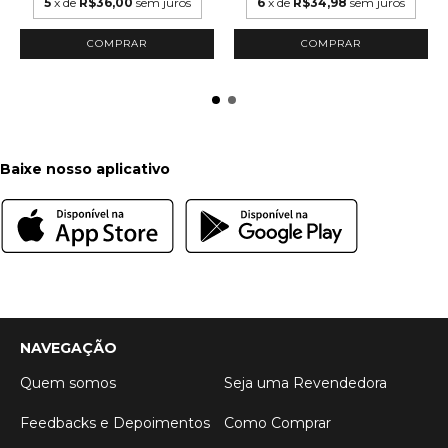
5
x de
R$36,00
sem juros
6
x de
R$34,98
sem juros
Baixe nosso aplicativo
NAVEGAÇÃO
Quem somos
Seja uma Revendedora
Feedbacks e Depoimentos
Como Comprar