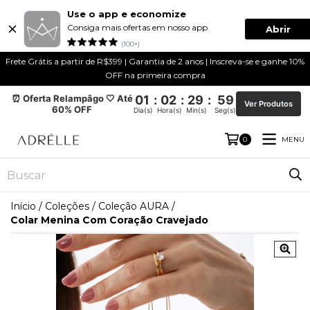
Use o app e economize
Consiga mais ofertas em nosso app
Abrir
(100+)
Frete Grátis a partir de R$399 | Garantia de 2 anos | Inscreva-se e ganhe 10%
OFF na primeira compra
⏰ Oferta Relampâgo 🤍 Até
01
:
02
:
29
:
59
Ver Produtos
60% OFF
Dia(s)
Hora(s)
Min(s)
Seg(s)
MENU
0
Início
/
Coleções
/
Coleção AURA
/
Colar Menina Com Coração Cravejado