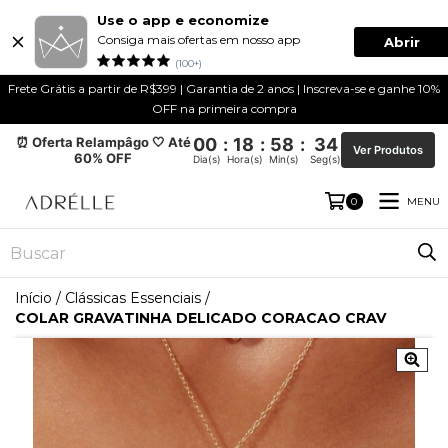
Use o app e economize
Consiga mais ofertas em nosso app
Abrir
(100+)
Frete Grátis a partir de R$399 | Garantia de 2 anos | Inscreva-se e ganhe 10%
OFF na primeira compra
⏰ Oferta Relampâgo 🤍 Até
00
:
18
:
58
:
34
Ver Produtos
60% OFF
Dia(s)
Hora(s)
Min(s)
Seg(s)
MENU
0
Início
/
Clássicas Essenciais
/
COLAR GRAVATINHA DELICADO CORACAO CRAV