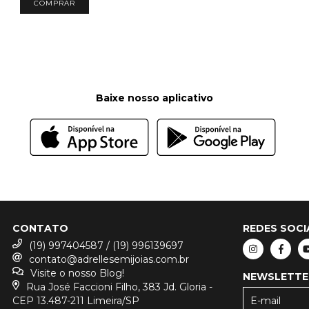
COMPRAR
Baixe nosso aplicativo
CONTATO
REDES SOCI
(19) 997404587 / (19) 996139697
contato@adrellesemijoias.com.br
Visite o nosso Blog!
NEWSLETTE
Rua José Faccioni Filho, 383 Jd. Gloria -
CEP 13.487-211 Limeira/SP