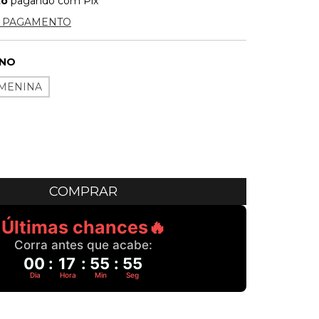
to
pagando com Pix
E PAGAMENTO
INO
MENINA
Últimas chances🔥
Corra antes que acabe:
00
:
17
:
55
:
54
Dia
Hora
Min
Seg