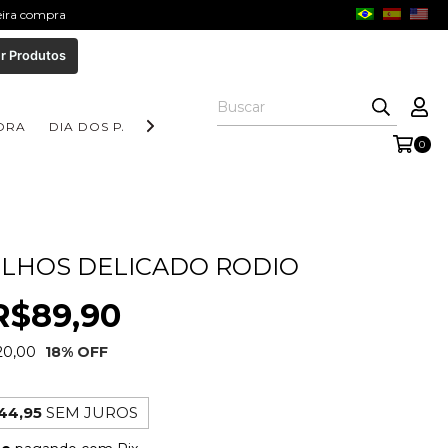
meira compra
r Produtos
ORA
DIA DOS PAIS
COLEÇÃO AURORA
COLEÇÃO FORM
0
ILHOS DELICADO RODIO
R$89,90
20,00
18
% OFF
44,95
SEM JUROS