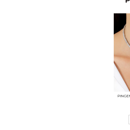
P
PINGE