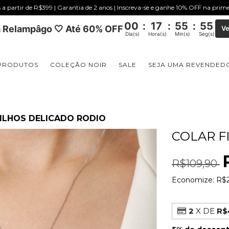
s a partir de R$399 | Garantia de 2 anos | Inscreva-se e ganhe 10% OFF na pri
00
:
17
:
55
:
54
 Relampâgo 🤍 Até 60% OFF
Ve
Dia(s)
Hora(s)
Min(s)
Seg(s)
PRODUTOS
COLEÇÃO NOIR
SALE
SEJA UMA REVENDED
ILHOS DELICADO RODIO
COLAR F
R$109,90
Economize:
R$
2
X DE
R$