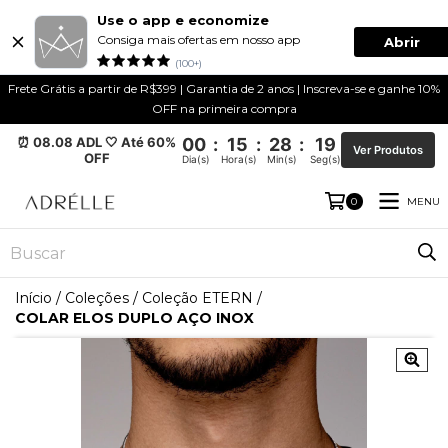
Use o app e economize
Consiga mais ofertas em nosso app
Abrir
(100+)
Frete Grátis a partir de R$399 | Garantia de 2 anos | Inscreva-se e ganhe 10%
OFF na primeira compra
⏰ 08.08 ADL 🤍 Até 60%
00
:
15
:
28
:
19
Ver Produtos
OFF
Dia(s)
Hora(s)
Min(s)
Seg(s)
MENU
0
Início
/
Coleções
/
Coleção ETERN
/
COLAR ELOS DUPLO AÇO INOX