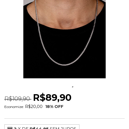
COLAR ELOS DUPLO AÇO INOX
R$89,90
R$109,90
R$20,00
18
% OFF
Economize:
2
X DE
R$44,95
SEM JUROS