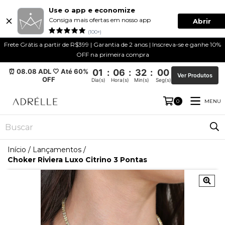
Use o app e economize
Consiga mais ofertas em nosso app
Abrir
(100+)
Frete Grátis a partir de R$399 | Garantia de 2 anos | Inscreva-se e ganhe 10%
OFF na primeira compra
⏰ 08.08 ADL 🤍 Até 60%
01
:
06
:
32
:
00
Ver Produtos
OFF
Dia(s)
Hora(s)
Min(s)
Seg(s)
MENU
0
Início
/
Lançamentos
/
Choker Riviera Luxo Citrino 3 Pontas