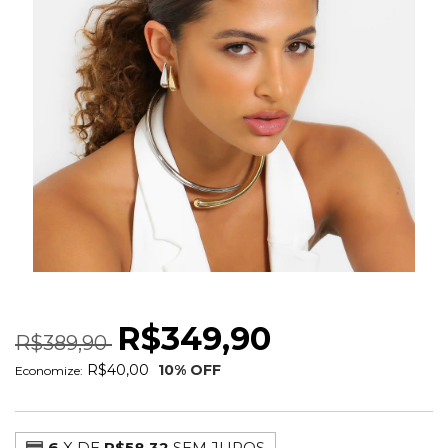
CHOKER BOLD SILVER
R$349,90
R$389,90
R$40,00
10
% OFF
Economize:
6
X DE
R$58,32
SEM JUROS