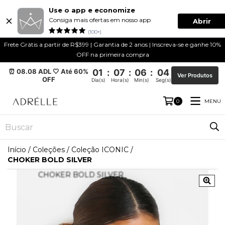
Use o app e economize
Consiga mais ofertas em nosso app
Abrir
(100+)
Frete Grátis a partir de R$399 | Garantia de 2 anos | Inscreva-se e ganhe 10%
OFF na primeira compra
⏰ 08.08 ADL 🤍 Até 60%
01
:
07
:
06
:
04
Ver Produtos
OFF
Dia(s)
Hora(s)
Min(s)
Seg(s)
MENU
0
Início
/
Coleções
/
Coleção ICONIC
/
CHOKER BOLD SILVER