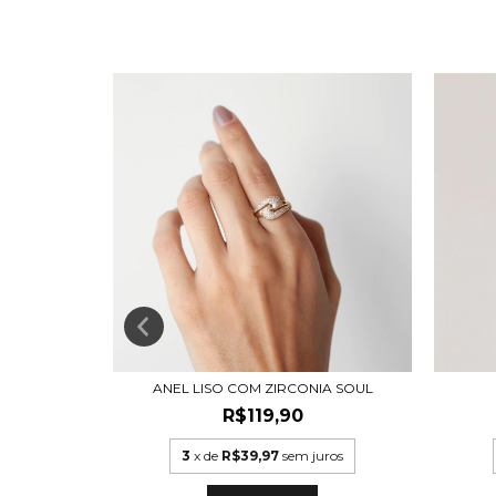
OM AJUSTE
ANEL LISO COM ZIRCONIA SOUL
,92
R$119,90
uros
3
x de
R$39,97
sem juros