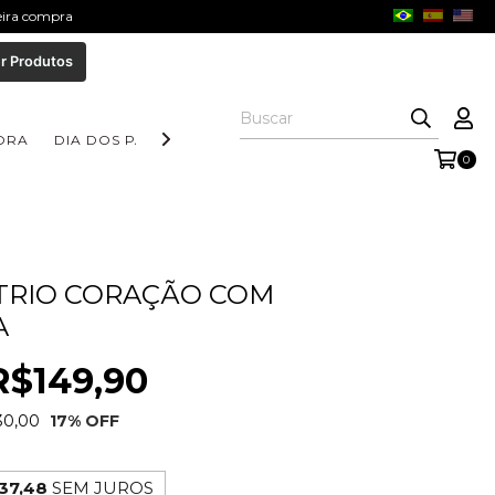
meira compra
r Produtos
ORA
DIA DOS PAIS
COLEÇÃO AURORA
COLEÇÃO FORM
0
TRIO CORAÇÃO COM
A
R$149,90
30,00
17
% OFF
37,48
SEM JUROS