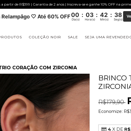
s a partir de R$399 | Garantia de 2 anos | Inscreva-se e ganhe 10% OFF na pri
00
:
03
:
42
:
37
 Relampâgo 🤍 Até 60% OFF
Ve
Dia(s)
Hora(s)
Min(s)
Seg(s)
PRODUTOS
COLEÇÃO NOIR
SALE
SEJA UMA REVENDED
TRIO CORAÇÃO COM ZIRCONIA
BRINCO 
ZIRCONI
R$179,90
Economize:
R$
4
X DE
R$