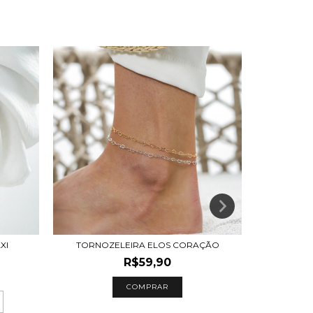
XI
TORNOZELEIRA ELOS CORAÇÃO
AN
R$59,90
R$
3
x