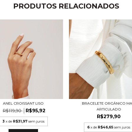
PRODUTOS RELACIONADOS
BRACELETE ORGÂNICO MA
ANEL CROISSANT LISO
ARTICULADO
R$95,92
R$119,90
R$279,90
3
x de
R$31,97
sem juros
6
x de
R$46,65
sem juros