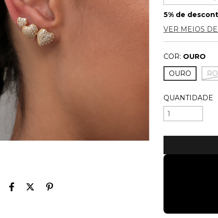
5% de descon
VER MEIOS D
COR:
OURO
OURO
RO
QUANTIDADE