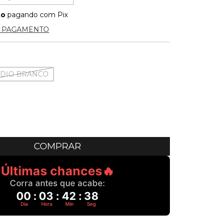
to
pagando com Pix
E PAGAMENTO
DIO BRANCO
Últimas chances🔥
Corra antes que acabe:
00
:
03
:
42
:
37
Dia
Hora
Min
Seg