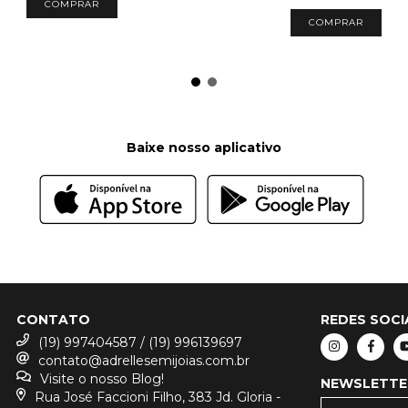
COMPRAR
COMPRAR
Baixe nosso aplicativo
CONTATO
REDES SOCI
(19) 997404587 / (19) 996139697
contato@adrellesemijoias.com.br
Visite o nosso Blog!
NEWSLETTE
Rua José Faccioni Filho, 383 Jd. Gloria -