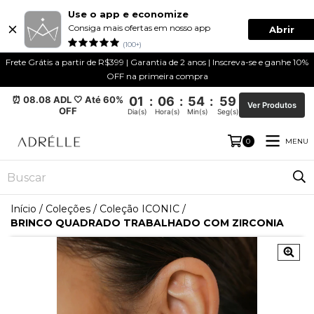
Use o app e economize
Consiga mais ofertas em nosso app
Abrir
(100+)
Frete Grátis a partir de R$399 | Garantia de 2 anos | Inscreva-se e ganhe 10%
OFF na primeira compra
⏰ 08.08 ADL 🤍 Até 60%
01
:
06
:
54
:
59
Ver Produtos
OFF
Dia(s)
Hora(s)
Min(s)
Seg(s)
MENU
0
Início
/
Coleções
/
Coleção ICONIC
/
BRINCO QUADRADO TRABALHADO COM ZIRCONIA