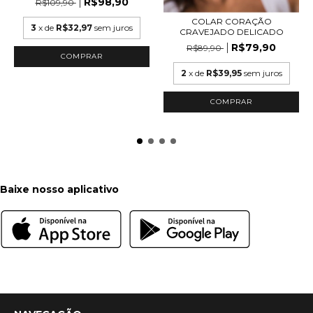
R$98,90
R$109,90
COLAR CORAÇÃO
3
x de
R$32,97
sem juros
CRAVEJADO DELICADO
R$79,90
R$89,90
COMPRAR
2
x de
R$39,95
sem juros
COMPRAR
Baixe nosso aplicativo