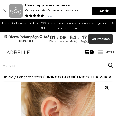
Use o app e economize
Consiga mais ofertas em nosso app
Abrir
(100+)
Frete Grátis a partir de R$399 | Garantia de 2 anos | Inscreva-se e ganhe 10%
OFF na primeira compra
⏰ Oferta Relampâgo 🤍 Até
01
:
09
:
54
:
17
Ver Produtos
60% OFF
Dia(s)
Hora(s)
Min(s)
Seg(s)
MENU
0
Início
/
Lançamentos
/
BRINCO GEOMÉTRICO THASSIA P