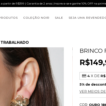
s a partir de R$399 | Garantia de 2 anos | Inscreva-se e ganhe 10% OFF na pri
PRODUTOS
COLEÇÃO NOIR
SALE
SEJA UMA REVENDED
 TRABALHADO
BRINCO
R$149,
4
X DE
R$
5% de descon
VER MEIOS D
COR:
OURO 18