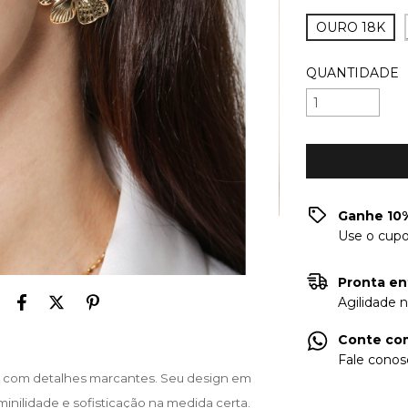
OURO 18K
QUANTIDADE
Ganhe 10%
Use o cup
Pronta en
Agilidade 
Conte com
Fale conos
a com detalhes marcantes. Seu design em 
inilidade e sofisticação na medida certa. 