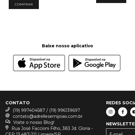
COMPRAR
Baixe nosso aplicativo
CONTATO
REDES SOCI
(19) 997404587 / (19) 996139697
contato@adrellesemijoias.com.br
Visite o nosso Blog!
NEWSLETTE
Rua José Faccioni Filho, 383 Jd. Gloria -
CEP 13.487-211 Limeira/SP