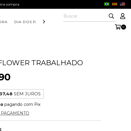
meira compra
ORA
DIA DOS PAIS
COLEÇÃO AURORA
COLEÇÃO FORM
0
 FLOWER TRABALHADO
90
37,48
SEM JUROS
to
pagando com Pix
E PAGAMENTO
K