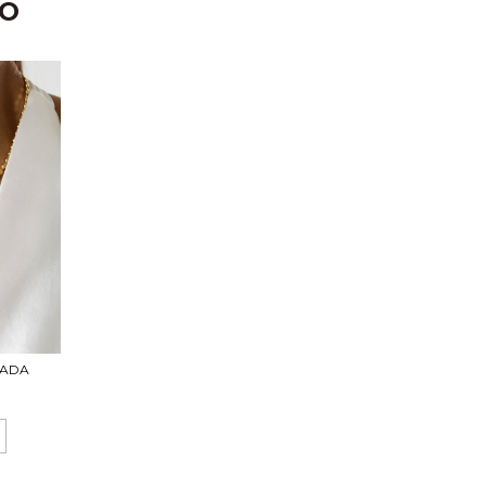
TO
TADA