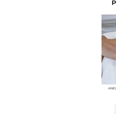
P
ANE