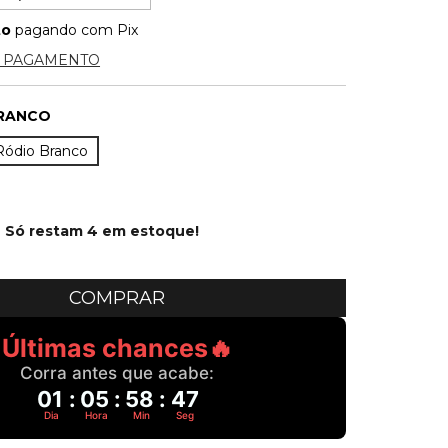
to
pagando com Pix
E PAGAMENTO
RANCO
Ródio Branco
Só restam
4
em estoque!
Últimas chances🔥
Corra antes que acabe:
01
:
05
:
58
:
46
Dia
Hora
Min
Seg