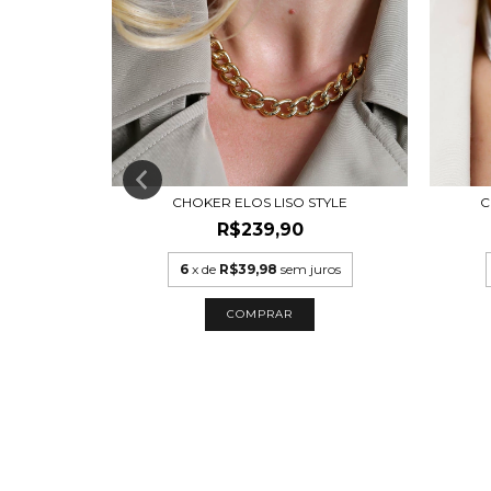
LISA M
CHOKER ELOS LISO STYLE
C
R$239,90
uros
6
x de
R$39,98
sem juros