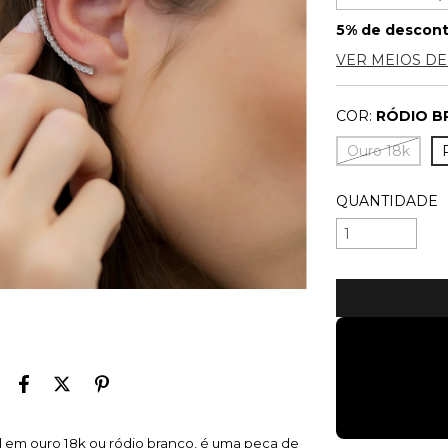
5% de descon
VER MEIOS D
COR:
RÓDIO B
Ouro 18k
QUANTIDADE
el em ouro 18k ou ródio branco, é uma peça de