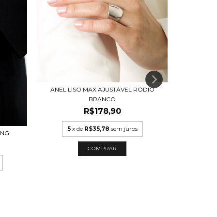
ANEL LISO MAX AJUSTÁVEL RÓDIO
BR
BRANCO
R$
R$178,90
4
5
x de
R$35,78
sem juros
ING
1