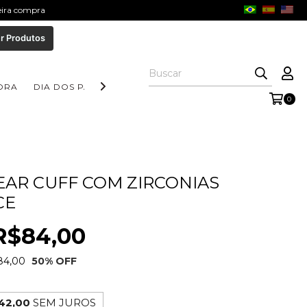
meira compra
r Produtos
ORA
DIA DOS PAIS
COLEÇÃO AURORA
COLEÇÃO FORM
0
EAR CUFF COM ZIRCONIAS
CE
R$84,00
84,00
50
% OFF
42,00
SEM JUROS