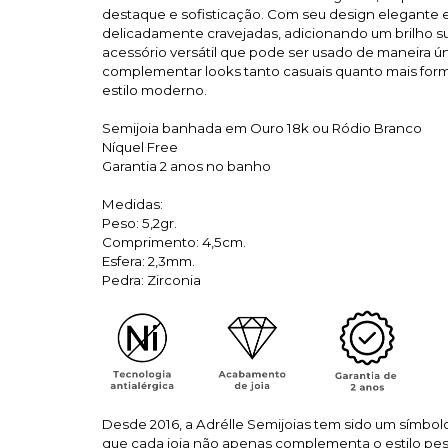
destaque e sofisticação. Com seu design elegante 
delicadamente cravejadas, adicionando um brilho su
acessório versátil que pode ser usado de maneira úni
complementar looks tanto casuais quanto mais for
estilo moderno.
Semijoia banhada em Ouro 18k ou Ródio Branco
Níquel Free
Garantia 2 anos no banho
Medidas:
Peso: 5,2gr.
Comprimento: 4,5cm.
Esfera: 2,3mm.
Pedra: Zirconia
Desde 2016, a Adrélle Semijoias tem sido um símbol
que cada joia não apenas complementa o estilo pe