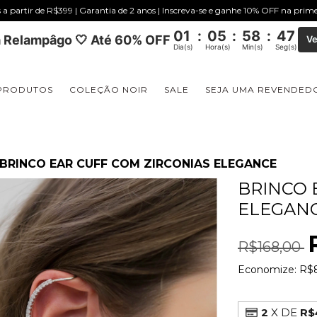
s a partir de R$399 | Garantia de 2 anos | Inscreva-se e ganhe 10% OFF na pri
01
:
05
:
58
:
46
 Relampâgo 🤍 Até 60% OFF
Ve
Dia(s)
Hora(s)
Min(s)
Seg(s)
PRODUTOS
COLEÇÃO NOIR
SALE
SEJA UMA REVENDED
BRINCO EAR CUFF COM ZIRCONIAS ELEGANCE
BRINCO 
ELEGAN
R$168,00
Economize:
R$
2
X DE
R$