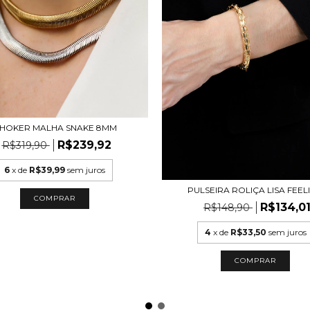
HOKER MALHA SNAKE 8MM
R$239,92
R$319,90
6
x de
R$39,99
sem juros
PULSEIRA ROLIÇA LISA FEEL
COMPRAR
R$134,0
R$148,90
4
x de
R$33,50
sem juros
COMPRAR