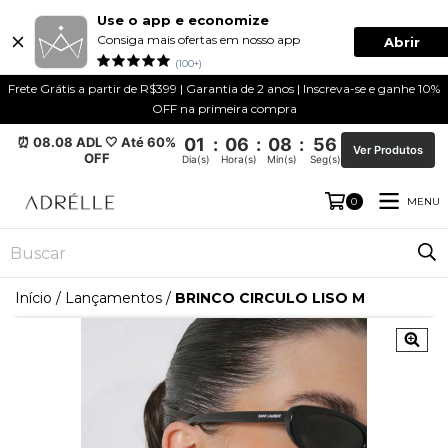
Use o app e economize
Consiga mais ofertas em nosso app
Abrir
(100+)
Frete Grátis a partir de R$399 | Garantia de 2 anos | Inscreva-se e ganhe 10%
OFF na primeira compra
⏰ 08.08 ADL 🤍 Até 60%
01
:
06
:
08
:
55
Ver Produtos
OFF
Dia(s)
Hora(s)
Min(s)
Seg(s)
MENU
0
Início
/
Lançamentos
/
BRINCO CIRCULO LISO M